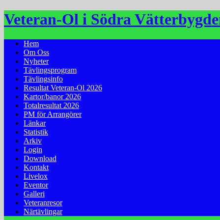
Hoppa
Veteran-Ol i Södra Vätterbygd
till
innehåll
Hem
Om Oss
Nyheter
Tävlingsprogram
Tävlingsinfo
Resultat Veteran-Ol 2026
Kartor/banor 2026
Totalresultat 2026
PM för Arrangörer
Länkar
Statistik
Arkiv
Login
Download
Kontakt
Livelox
Eventor
Galleri
Veteranresor
Närtävlingar