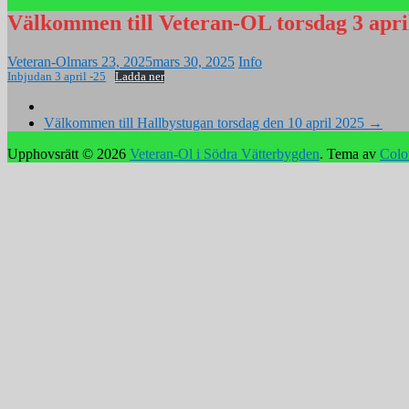
Välkommen till Veteran-OL torsdag 3 april
Veteran-Ol
mars 23, 2025
mars 30, 2025
Info
Inbjudan 3 april -25
Ladda ner
Välkommen till Hallbystugan torsdag den 10 april 2025
→
Upphovsrätt © 2026
Veteran-Ol i Södra Vätterbygden
. Tema av
Colo