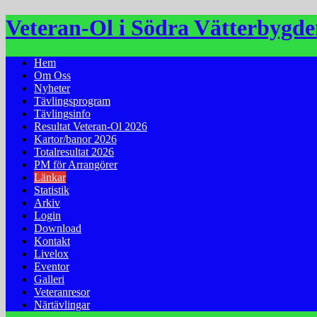
Hoppa
Veteran-Ol i Södra Vätterbygd
till
innehåll
Hem
Om Oss
Nyheter
Tävlingsprogram
Tävlingsinfo
Resultat Veteran-Ol 2026
Kartor/banor 2026
Totalresultat 2026
PM för Arrangörer
Länkar
Statistik
Arkiv
Login
Download
Kontakt
Livelox
Eventor
Galleri
Veteranresor
Närtävlingar