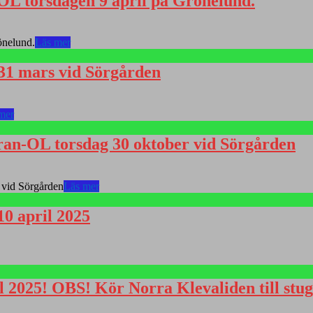
-OL torsdagen 9 april på Grönelund.
önelund.
Läs mer
 31 mars vid Sörgården
mer
eran-OL torsdag 30 oktober vid Sörgården
 vid Sörgården
Läs mer
10 april 2025
 2025! OBS! Kör Norra Klevaliden till stu