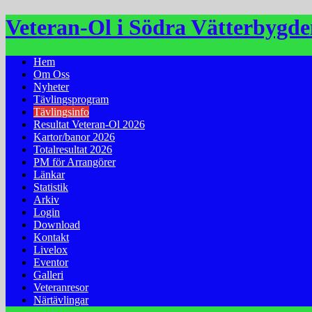
Hoppa
Veteran-Ol i Södra Vätterbygd
till
innehåll
Hem
Om Oss
Nyheter
Tävlingsprogram
Tävlingsinfo
Resultat Veteran-Ol 2026
Kartor/banor 2026
Totalresultat 2026
PM för Arrangörer
Länkar
Statistik
Arkiv
Login
Download
Kontakt
Livelox
Eventor
Galleri
Veteranresor
Närtävlingar