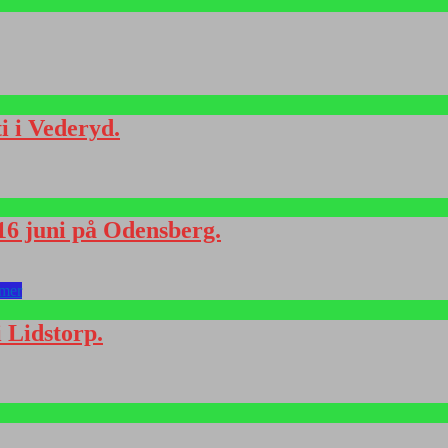
i i Vederyd.
6 juni på Odensberg.
 mer
 Lidstorp.