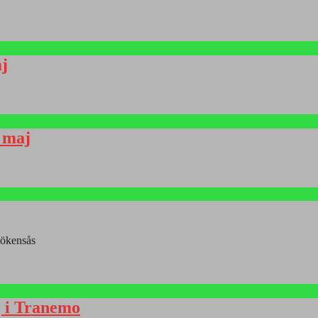
j
 maj
Hökensås
j i Tranemo